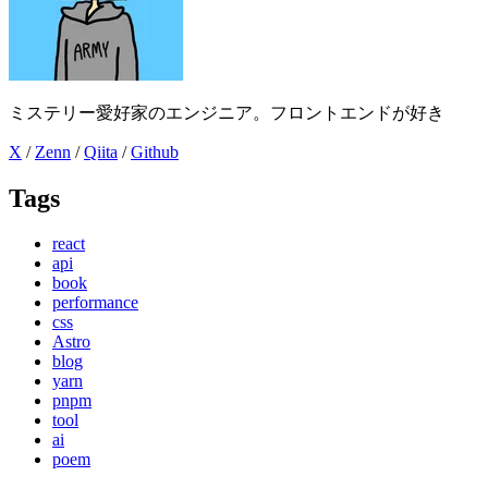
ミステリー愛好家のエンジニア。フロントエンドが好き
X
/
Zenn
/
Qiita
/
Github
Tags
react
api
book
performance
css
Astro
blog
yarn
pnpm
tool
ai
poem