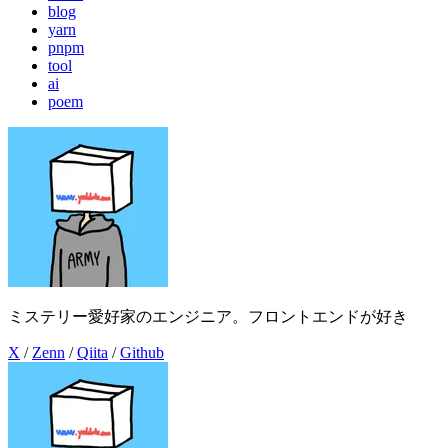
blog
yarn
pnpm
tool
ai
poem
ミステリー愛好家のエンジニア。フロントエンドが好き
X
/
Zenn
/
Qiita
/
Github