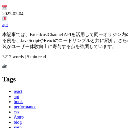
2025-02-04
api
本記事では、BroadcastChannel APIを活用して
る例を、JavaScriptやReactのコードサンプルと共
装がユーザー体験向上に寄与する点を強調しています。
3217 words | 5 min read
Tags
react
api
book
performance
css
Astro
blog
yarn