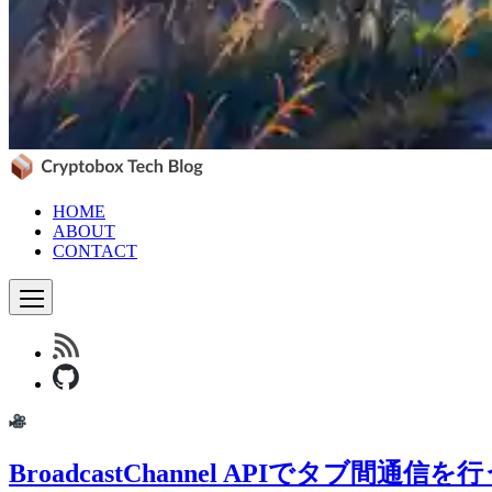
HOME
ABOUT
CONTACT
BroadcastChannel APIでタブ間通信を