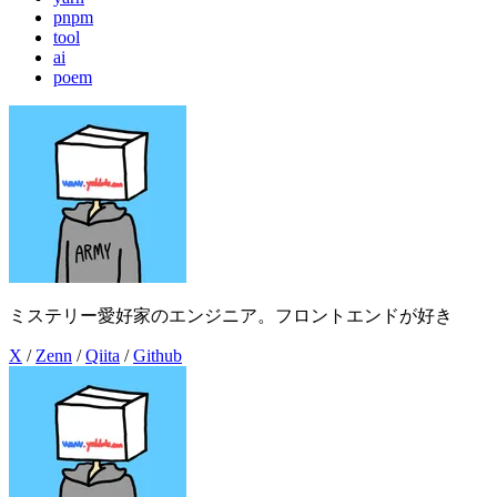
pnpm
tool
ai
poem
ミステリー愛好家のエンジニア。フロントエンドが好き
X
/
Zenn
/
Qiita
/
Github