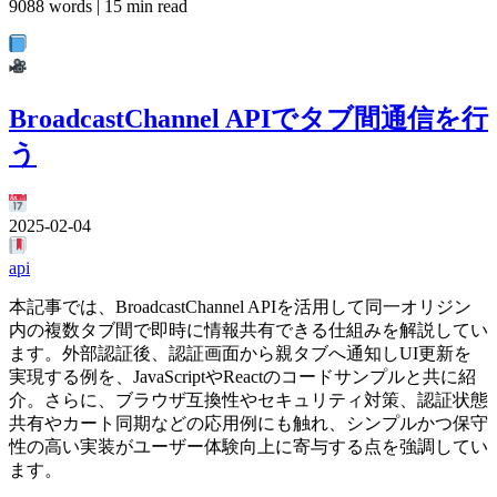
9088 words | 15 min read
BroadcastChannel APIでタブ間通信を行
う
2025-02-04
api
本記事では、BroadcastChannel APIを活用して同一オリジン
内の複数タブ間で即時に情報共有できる仕組みを解説してい
ます。外部認証後、認証画面から親タブへ通知しUI更新を
実現する例を、JavaScriptやReactのコードサンプルと共に紹
介。さらに、ブラウザ互換性やセキュリティ対策、認証状態
共有やカート同期などの応用例にも触れ、シンプルかつ保守
性の高い実装がユーザー体験向上に寄与する点を強調してい
ます。