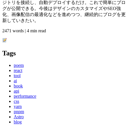
ジトリを接続し、自動デプロイするだけ。これで簡単にブロ
グが公開できる。今後はデザインのカスタマイズやSEO強
化、画像配信の最適化などを進めつつ、継続的にブログを更
新していきたい。
2471 words | 4 min read
Tags
poem
react
tool
ai
book
api
performance
css
yarn
pnpm
Astro
blog