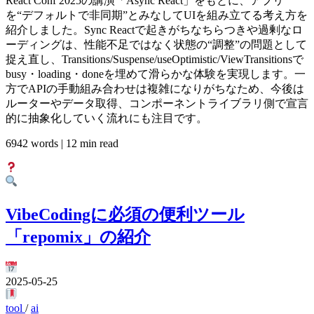
React Conf 2025の講演「Async React」をもとに、アプリ
を“デフォルトで非同期”とみなしてUIを組み立てる考え方を
紹介しました。Sync Reactで起きがちなちらつきや過剰なロ
ーディングは、性能不足ではなく状態の“調整”の問題として
捉え直し、Transitions/Suspense/useOptimistic/ViewTransitionsで
busy・loading・doneを埋めて滑らかな体験を実現します。一
方でAPIの手動組み合わせは複雑になりがちなため、今後は
ルーターやデータ取得、コンポーネントライブラリ側で宣言
的に抽象化していく流れにも注目です。
6942 words | 12 min read
VibeCodingに必須の便利ツール
「repomix」の紹介
2025-05-25
tool
/
ai