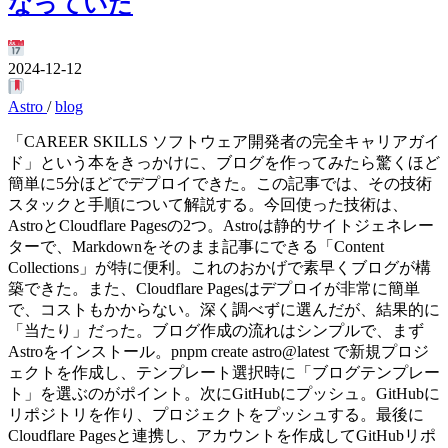
なっていた
2024-12-12
Astro
/
blog
「CAREER SKILLS ソフトウェア開発者の完全キャリアガイ
ド」という本をきっかけに、ブログを作ってみたら驚くほど
簡単に5分ほどでデプロイできた。この記事では、その技術
スタックと手順について解説する。今回使った技術は、
AstroとCloudflare Pagesの2つ。Astroは静的サイトジェネレー
ターで、Markdownをそのまま記事にできる「Content
Collections」が特に便利。これのおかげで素早くブログが構
築できた。また、Cloudflare Pagesはデプロイが非常に簡単
で、コストもかからない。深く調べずに選んだが、結果的に
「当たり」だった。ブログ作成の流れはシンプルで、まず
Astroをインストール。pnpm create astro@latest で新規プロジ
ェクトを作成し、テンプレート選択時に「ブログテンプレー
ト」を選ぶのがポイント。次にGitHubにプッシュ。GitHubに
リポジトリを作り、プロジェクトをプッシュする。最後に
Cloudflare Pagesと連携し、アカウントを作成してGitHubリポ