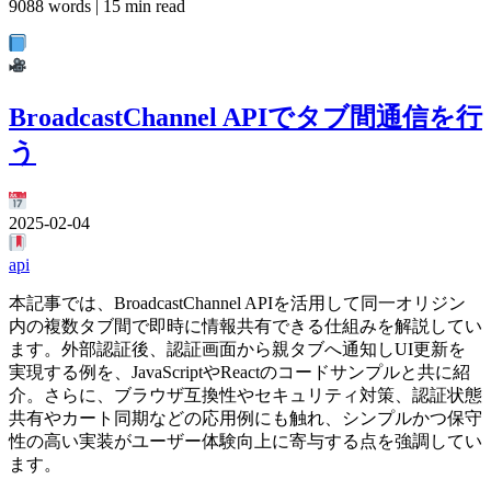
9088 words | 15 min read
BroadcastChannel APIでタブ間通信を行
う
2025-02-04
api
本記事では、BroadcastChannel APIを活用して同一オリジン
内の複数タブ間で即時に情報共有できる仕組みを解説してい
ます。外部認証後、認証画面から親タブへ通知しUI更新を
実現する例を、JavaScriptやReactのコードサンプルと共に紹
介。さらに、ブラウザ互換性やセキュリティ対策、認証状態
共有やカート同期などの応用例にも触れ、シンプルかつ保守
性の高い実装がユーザー体験向上に寄与する点を強調してい
ます。