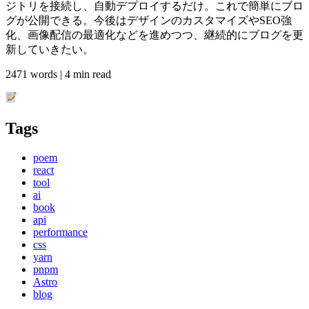
ジトリを接続し、自動デプロイするだけ。これで簡単にブロ
グが公開できる。今後はデザインのカスタマイズやSEO強
化、画像配信の最適化などを進めつつ、継続的にブログを更
新していきたい。
2471 words | 4 min read
Tags
poem
react
tool
ai
book
api
performance
css
yarn
pnpm
Astro
blog