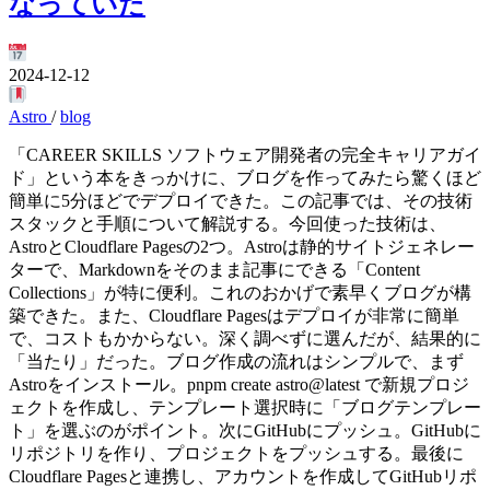
なっていた
2024-12-12
Astro
/
blog
「CAREER SKILLS ソフトウェア開発者の完全キャリアガイ
ド」という本をきっかけに、ブログを作ってみたら驚くほど
簡単に5分ほどでデプロイできた。この記事では、その技術
スタックと手順について解説する。今回使った技術は、
AstroとCloudflare Pagesの2つ。Astroは静的サイトジェネレー
ターで、Markdownをそのまま記事にできる「Content
Collections」が特に便利。これのおかげで素早くブログが構
築できた。また、Cloudflare Pagesはデプロイが非常に簡単
で、コストもかからない。深く調べずに選んだが、結果的に
「当たり」だった。ブログ作成の流れはシンプルで、まず
Astroをインストール。pnpm create astro@latest で新規プロジ
ェクトを作成し、テンプレート選択時に「ブログテンプレー
ト」を選ぶのがポイント。次にGitHubにプッシュ。GitHubに
リポジトリを作り、プロジェクトをプッシュする。最後に
Cloudflare Pagesと連携し、アカウントを作成してGitHubリポ