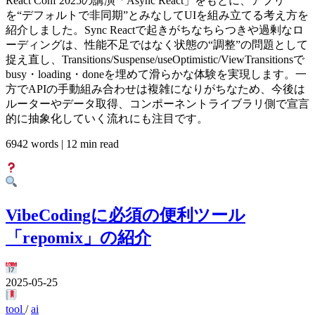
React Conf 2025の講演「Async React」をもとに、アプリ
を“デフォルトで非同期”とみなしてUIを組み立てる考え方を
紹介しました。Sync Reactで起きがちなちらつきや過剰なロ
ーディングは、性能不足ではなく状態の“調整”の問題として
捉え直し、Transitions/Suspense/useOptimistic/ViewTransitionsで
busy・loading・doneを埋めて滑らかな体験を実現します。一
方でAPIの手動組み合わせは複雑になりがちなため、今後は
ルーターやデータ取得、コンポーネントライブラリ側で宣言
的に抽象化していく流れにも注目です。
6942 words | 12 min read
VibeCodingに必須の便利ツール
「repomix」の紹介
2025-05-25
tool
/
ai