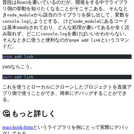
普段はReactを書いているのだが、開発をする中でライブラ
リ側の挙動を知りたくなることがそこそこある。 そんなと
き
から該当のライブラリを探し出して、変数を
node_module
しようとする。 けど
にあるコード
console.log
node_module
は基本minifyされており、どんな処理が書いてあるか全く読
み取れず、どこに
を書けばいいかわからない。
console.log
そんなときに使うと便利なのが
というコマン
pnpm add link
ドだ。
pnpm
 add
 link
yarnならこう。
yarn
 add
 link
これを使うとローカルにクローンしたプロジェクトを直接ア
プリ側で使うことができ、簡単にデバッグすることができ
る。
🤔 もっと詳しく
react-hook-form
というライブラリを例にとって実際にデバッ
グしてみる。