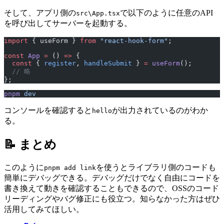
そして、アプリ側の
で以下のように任意のAPI
src\App.tsx
を呼び出してサーバーを起動する。
import
 { useForm } 
from
 "react-hook-form"
;
const
 App
 =
 () 
=>
 {
  const
 { 
register
, 
handleSubmit
 } 
=
 useForm
();
  // 略
};
pnpm
 dev
コンソールを確認すると
が出力されているのがわか
hello
る。
📝 まとめ
このように
を使うとライブラリ側のコードも
pnpm add link
簡単にデバッグできる。デバッグだけでなく自由にコードを
書き換えて動きを確認することもできるので、OSSのコード
リーディングやバグ修正にも役立つ。知らなかった方はぜひ
活用してみてほしい。