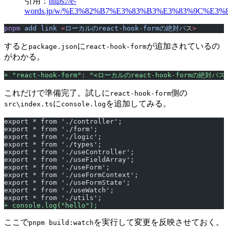
引用：
https://e-
words.jp/w/%E3%82%B7%E3%83%B3%E3%83%9C%E3
pnpm
 add
 link
 <
ローカルのreact-hook-formの絶対パ
ス
>
すると
に
が追加されているの
package.json
react-hook-form
がわかる。
+
 "react-hook-form": "<ローカルのreact-hook-formの絶対パス
これだけで準備完了。試しに
側の
react-hook-form
に
を追加してみる。
src\index.ts
console.log
export * from './controller';
export * from './form';
export * from './logic';
export * from './types';
export * from './useController';
export * from './useFieldArray';
export * from './useForm';
export * from './useFormContext';
export * from './useFormState';
export * from './useWatch';
export * from './utils';
+
 console.log("hello");
ここで
を実行して変更を反映させておく。
pnpm build:watch