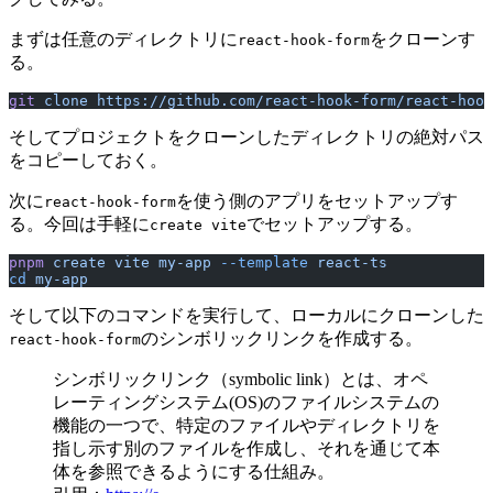
まずは任意のディレクトリに
をクローンす
react-hook-form
る。
git
 clone
 https://github.com/react-hook-form/react-hook
そしてプロジェクトをクローンしたディレクトリの絶対パス
をコピーしておく。
次に
を使う側のアプリをセットアップす
react-hook-form
る。今回は手軽に
でセットアップする。
create vite
pnpm
 create
 vite
 my-app
 --template
 react-ts
cd
 my-app
そして以下のコマンドを実行して、ローカルにクローンした
のシンボリックリンクを作成する。
react-hook-form
シンボリックリンク（symbolic link）とは、オペ
レーティングシステム(OS)のファイルシステムの
機能の一つで、特定のファイルやディレクトリを
指し示す別のファイルを作成し、それを通じて本
体を参照できるようにする仕組み。