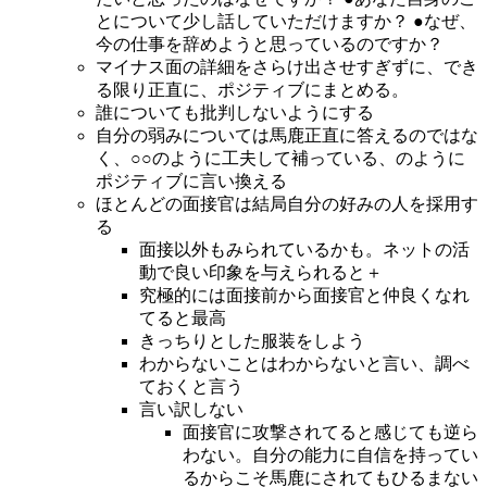
とについて少し話していただけますか？ ●なぜ、
今の仕事を辞めようと思っているのですか？
マイナス面の詳細をさらけ出させすぎずに、でき
る限り正直に、ポジティブにまとめる。
誰についても批判しないようにする
自分の弱みについては馬鹿正直に答えるのではな
く、○○のように工夫して補っている、のように
ポジティブに言い換える
ほとんどの面接官は結局自分の好みの人を採用す
る
面接以外もみられているかも。ネットの活
動で良い印象を与えられると＋
究極的には面接前から面接官と仲良くなれ
てると最高
きっちりとした服装をしよう
わからないことはわからないと言い、調べ
ておくと言う
言い訳しない
面接官に攻撃されてると感じても逆ら
わない。自分の能力に自信を持ってい
るからこそ馬鹿にされてもひるまない