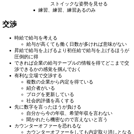
ストイックな姿勢を見せる
練習、練習、練習あるのみ
交渉
時給で給与を考える
給与が高くても働く日数が多ければ意味がない
昇給で給与を上げるより初任給で給与を上げるほうが
圧倒的に得
できれば企業の給与テーブルの情報を得てどこまで交
渉できるかの感覚を掴んでおく
有利な立場で交渉する
複数の企業から内定を得ている
紹介者がいる
ブログを更新している
社会的評価を高くする
先に数字を言ったほうが負ける
自分から今の年収、希望年収を言わない
聞かれたら機密なので言えないと言う
カウンターオファーを恐れるな
カウンターオファーをしても内定取り消しとなる