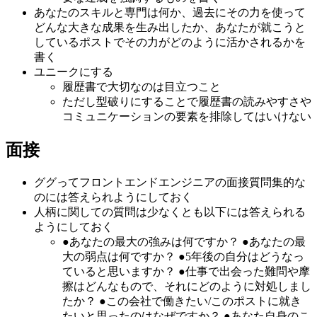
あなたのスキルと専門は何か、過去にその力を使って
どんな大きな成果を生み出したか、あなたが就こうと
しているポストでその力がどのように活かされるかを
書く
ユニークにする
履歴書で大切なのは目立つこと
ただし型破りにすることで履歴書の読みやすさや
コミュニケーションの要素を排除してはいけない
面接
ググってフロントエンドエンジニアの面接質問集的な
のには答えられようにしておく
人柄に関しての質問は少なくとも以下には答えられる
ようにしておく
●あなたの最大の強みは何ですか？ ●あなたの最
大の弱点は何ですか？ ●5年後の自分はどうなっ
ていると思いますか？ ●仕事で出会った難問や摩
擦はどんなもので、それにどのように対処しまし
たか？ ●この会社で働きたい/このポストに就き
たいと思ったのはなぜですか？ ●あなた自身のこ