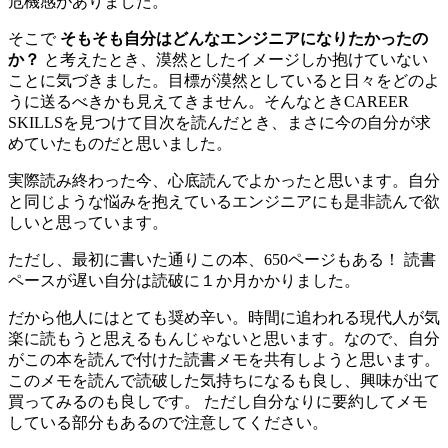
危機感がありました。
そこで
そもそも自分はどんなエンジニアになりたかったの
か？
と考えたとき、漠然としたイメージしか抱けていない
ことに気づきました。目標が漠然としていると日々をどのよ
うに送るべきかも見えてきません。そんなときCAREER
SKILLSを見つけて目次を読んだとき、まさに今の自分が求
めていたものだと思いました。
実際読み終わった今、心底読んでよかったと思います。自分
と同じような悩みを抱えているエンジニアにも是非読んで欲
しいと思っています。
ただし、最初に書いた通りこの本、650ページもある！ 読書
ペースが遅い自分は読破に１か月かかりました。
だから他人にはとても奨め辛い。時間に追われる現代人が気
楽に読もうと思えるもんじゃないと思います。なので、自分
がこの本を読んで付けた読書メモを共有しようと思います。
このメモを読んで読破した気持ちになるも良し、興味が出て
買ってみるのも良しです。 ただし自分なりに要約してメモ
している部分もあるので注意してください。