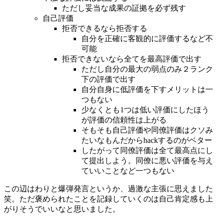
ただし妥当な成果の証拠を必ず残す
自己評価
拒否できるなら拒否する
自分を正確に客観的に評価するなど不
可能
拒否できないなら全てを最高評価で出す
ただし自分の最大の弱点のみ２ランク
下の評価で出す
自分自身に低評価を下すメリットは一
つもない
少なくとも1つは低い評価にしたほう
が評価の信頼性は上がる
そもそも自己評価や同僚評価はクソみ
たいなもんだからhackするのがベター
したがって同僚評価は全て最高点にし
て提出しよう。同僚に悪い評価を与え
ていいことなど一つもない
この辺はわりと爆弾発言というか、過激な主張に思えました
笑。ただ褒められたことを記録していくのは自己肯定感も上
がりそうでいいなと思いました。