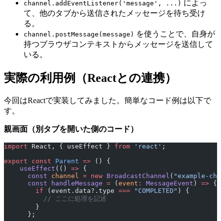
によっ
channel.addEventListener('message', ...)
て、他のタブから送信されたメッセージを待ち受け
る。
を使うことで、自身が
channel.postMessage(message)
持つブラウザコンテキストからメッセージを送信して
いる。
実際の利用例（Reactとの連携）
今回はReactで実装してみました。簡単なコード例は以下で
す。
親画面（別タブを開いた側のコード）
import
 React, { useEffect } 
from
 'react'
;
export
 const
 Parent
 =>
 () {
    useEffect
(() 
=>
 {
      const
 channel
 =
 new
 BroadcastChannel
(
"example-cha
      const
 handleMessage
 =
 (
event
:
 MessageEvent
) 
=>
 {
        if
 (event.data?.type 
===
 "COMPLETED"
) {
          // ここに処理を記述
        }
      };