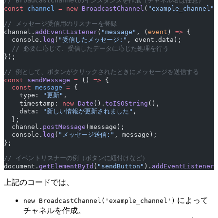
// BroadcastChannelのインスタンスを作成（チャネル名は任意）
const
 channel
 =
 new
 BroadcastChannel
(
"example_channel"
)
// メッセージ受信用のリスナーを登録
channel.
addEventListener
(
"message"
, (
event
) 
=>
 {
  console.
log
(
"受信したメッセージ:"
, event.data);
  // 必要に応じて、受信したデータに応じた処理を行う
});
// 例として、ボタンがクリックされたときにメッセージを送信する
const
 sendMessage
 =
 () 
=>
 {
  const
 message
 =
 {
    type: 
"更新"
,
    timestamp: 
new
 Date
().
toISOString
(),
    data: 
"新しい情報が更新されました"
,
  };
  channel.
postMessage
(message);
  console.
log
(
"メッセージ送信:"
, message);
};
// イベントリスナーの例（ボタンに紐付けなど）
document.
getElementById
(
"sendButton"
).
addEventListener
(
上記のコードでは、
によって
new BroadcastChannel('example_channel')
チャネルを作成。