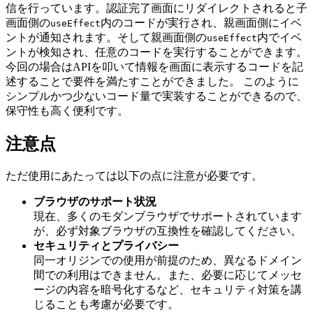
信を行っています。認証完了画面にリダイレクトされると子
画面側の
内のコードが実行され、親画面側にイベ
useEffect
ントが通知されます。そして親画面側の
内でイベ
useEffect
ントが検知され、任意のコードを実行することができます。
今回の場合はAPIを叩いて情報を画面に表示するコードを記
述することで要件を満たすことができました。 このように
シンプルかつ少ないコード量で実装することができるので、
保守性も高く便利です。
注意点
ただ使用にあたっては以下の点に注意が必要です。
ブラウザのサポート状況
現在、多くのモダンブラウザでサポートされています
が、必ず対象ブラウザの互換性を確認してください。
セキュリティとプライバシー
同一オリジンでの使用が前提のため、異なるドメイン
間での利用はできません。また、必要に応じてメッセ
ージの内容を暗号化するなど、セキュリティ対策を講
じることも考慮が必要です。