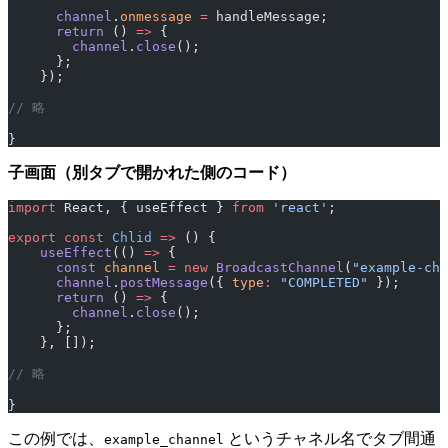
      channel
.
onmessage
 =
 handleMessage;
      return
 () 
=>
 {
        channel
.
close
();
      };
    });
// 略
}
子画面（別タブで開かれた側のコード）
import
 React, { useEffect } 
from
 'react'
;
export
 const
 Chlid
 =>
 () {
    useEffect
(() 
=>
 {
      const
 channel
 =
 new
 BroadcastChannel
(
"example-cha
      channel
.
postMessage
({ 
type
:
 "COMPLETED"
 });
      return
 () 
=>
 {
        channel
.
close
();
      };
    }, []);
// 略
}
この例では、
というチャネル名でタブ間通
example_channel